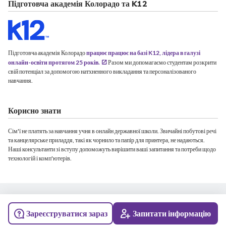
Підготовча академія Колорадо та K12
Підготовча академія Колорадо
працює працює на базі K12, лідера в галузі
онлайн-освіти протягом 25 років.
Разом ми допомагаємо студентам розкрити
свій потенціал за допомогою натхненного викладання та персоналізованого
навчання.
Корисно знати
Сім'ї не платять за навчання учня в онлайн державної школи. Звичайні побутові речі
та канцелярське приладдя, такі як чорнило та папір для принтера, не надаються.
Наші консультанти зі вступу допоможуть вирішити ваші запитання та потреби щодо
технологій і комп'ютерів.
© 2026 Колорадська підготовча академія. Всі права захищені.
Зареєструватися зараз
Запитати інформацію