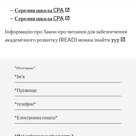
Початкова школа CPA
Середня школа CPA
Середня школа CPA
Інформацію про Закон про читання для забезпечення
академічного розвитку (READ) можна знайти
тут
.
*Обов'язково*
*
Ім
'я
*
Прізвище
*телефон*
*Електронна пошта*
*Які оцінки вас цікавлять?