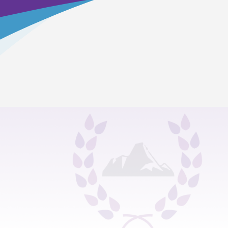
Головна сторінка
>
Про нашу школу
>
Інформація про авторизацію
Публічні повідомлення про засідання КПА та
документи правління будуть розміщені тут:
Переосмислення освіти