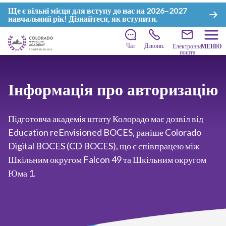
Ще є вільні місця для вступу до нас на 2026–2027
навчальний рік!
Дізнайтеся, як вступити
.
Чат
Дзвони.
Електронна
МЕНЮ
пошта
Інформація про авторизацію
Підготовча академія штату Колорадо має дозвіл від
Education reEnvisioned BOCES, раніше Colorado
Digital BOCES (CD BOCES), що є співпрацею між
Шкільним округом Falcon 49 та Шкільним округом
Юма 1.