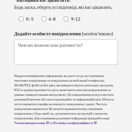
Будь ласка, оберіть усі відповіді, які вас цікавлять.
K-5
6-8
9-12
Додайте особисте повідомлення
(необов'язково)
Чим ми можемо вам допомогти?
Надаючи вищевказану інформацію, ви даєте згоду на отримання
текстових повідомлень та повідомлень на мобільний телефон від
Stride/K12, філій та/або шкіл, що використовують навчальну програму
K12 та адміністративні послуги, включаючи текстові повідомлення та
дзвінки з використанням автодозвону. Ці повідомлення можуть містити
рекламний контент або мати транзакційні чи інформаційні цілі. Можуть
застосовуватися тарифи на передачу повідомлень і даних. Частота
повідомлень варіюється. Ви можете відмовитися від отримання
повідомлень у будь-який час, дотримуючись інструкцій у кожному
повідомленні. Для отримання додаткової інформації відвідайте наші
Умови використання
та
Політику конфіденційності