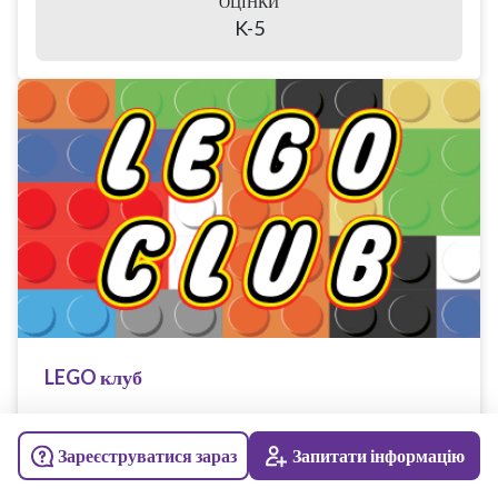
ОЦІНКИ
K-5
LEGO клуб
Спонсор факультету: Вчителі початкових класів
Зареєструватися зараз
Запитати інформацію
Доступно: Академічний рік