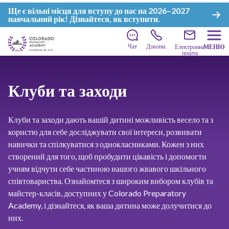
Ще є вільні місця для вступу до нас на 2026–2027
навчальний рік!
Дізнайтеся, як вступити
.
Чат
Дзвони.
Електронна
МЕНЮ
пошта
Клуби та заходи
Клуби та заходи дають вашій дитині можливість весело та з
користю для себе досліджувати свої інтереси, розвивати
навички та спілкуватися з однокласниками. Кожен з них
створений для того, щоб пробудити цікавість і допомогти
учням відчути себе частиною нашого жвавого шкільного
співтовариства. Ознайомтеся з широким вибором клубів та
майстер-класів, доступних у Colorado Preparatory
Academy, і дізнайтеся, як ваша дитина може долучитися до
них.