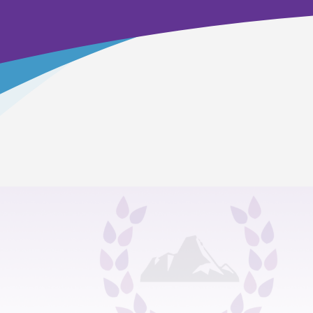
Головна сторінка
>
Клуби
Типи клубів