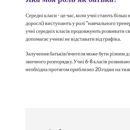
Середні класи - це час, коли учні стають більш
дорослі) виступають у ролі "навчального трене
учні середніх класів продовжують розвивати св
допомагає учневі не відставати від графіка.
Залучення батьків/вчителя може бути різним дл
звичного розпорядку.Учні 6-8 класів розвиваю
необхідна протягом приблизно 20 годин на тиж