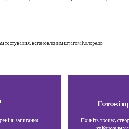
ам тестування, встановленим штатом Колорадо.
?
Готові п
реніші запитання.
Почніть процес, ство
увійшовши у с