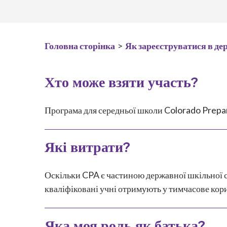
Головна сторінка
>
Як зареєструватися в д
Хто може взяти участь?
Програма для середньої школи Colorado Prepar
Які витрати?
Оскільки CPA є частиною державної шкільної с
кваліфіковані учні отримують у тимчасове кор
Яка моя роль як батька?