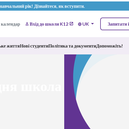
 навчальний рік!
Дізнайтеся, як вступити
.
 календар
Вхід до школи K12
UK
Запитати 
ьке життя
Нові студенти
Політика та документи
Допоможіть!
дня школа