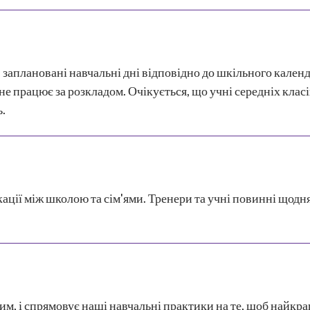
в заплановані навчальні дні відповідно до шкільного кален
а не працює за розкладом. Очікується, що учні середніх кла
.
ії між школою та сім'ями. Тренери та учні повинні щодня
им, і спрямовує наші навчальні практики на те, щоб найкр