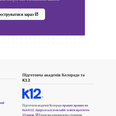
єструватися зараз
Підготовча академія Колорадо та
K12
ції
Підготовча академія Колорадо
працює працює на
базі K12, лідера в галузі онлайн-освіти протягом
25 років.
Разом ми допомагаємо студентам