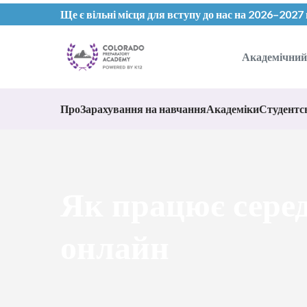
Ще є вільні місця для вступу до нас на 2026–2027
Академічний
Про
Зарахування на навчання
Академіки
Студентс
Як працює сере
онлайн