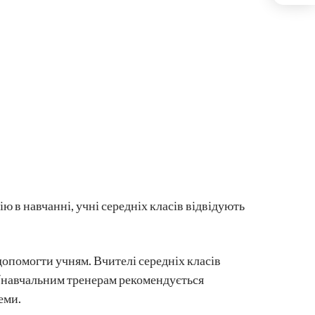
ю в навчанні, учні середніх класів відвідують
допомогти учням. Вчителі середніх класів
м/навчальним тренерам рекомендується
еми.