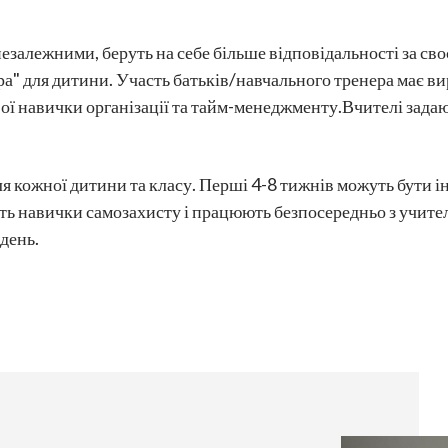
 незалежними, беруть на себе більше відповідальності за св
ра" для дитини. Участь батьків/навчального тренера має ви
ої навички організації та тайм-менеджменту.Вчителі задаю
я кожної дитини та класу. Перші 4-8 тижнів можуть бути і
ть навички самозахисту і працюють безпосередньо з учител
день.