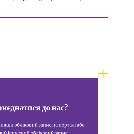
риєднатися до нас?
ривши обліковий запис на порталі або
вій існуючий обліковий запис.