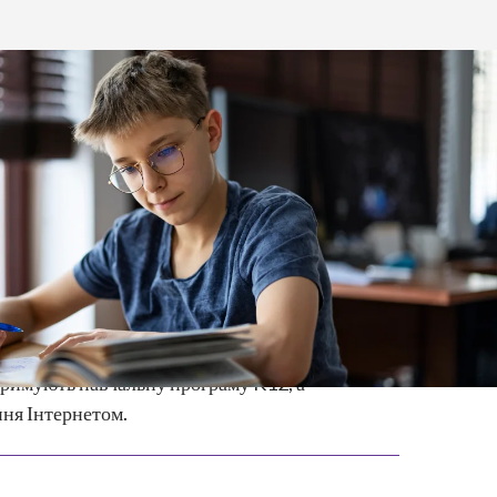
працює середня школа онлайн
живають у штаті Колорадо.
отримують навчальну програму K12, а
ння Інтернетом.