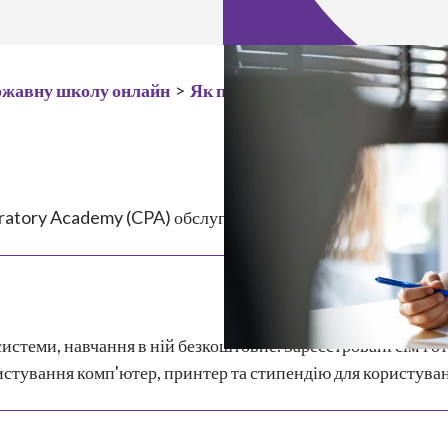
ержавну школу онлайн
>
Як працює онлайн-освіта
>
Як 
atory Academy (CPA) обслуговує учнів 6-8 класів, які про
истеми, навчання в ній безкоштовне. Зареєстровані сім'ї 
истування комп'ютер, принтер та стипендію для користува