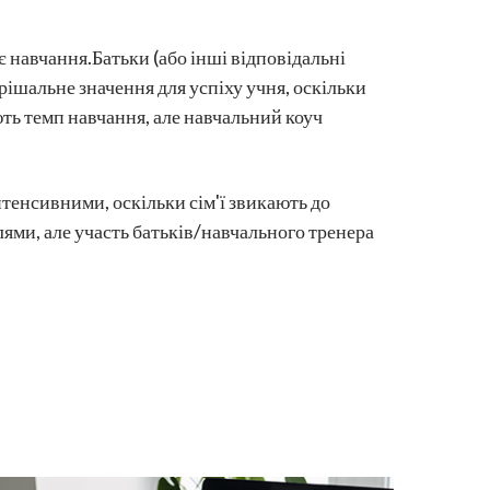
оє навчання.Батьки (або інші відповідальні
рішальне значення для успіху учня, оскільки
ть темп навчання, але навчальний коуч
нтенсивними, оскільки сім'ї звикають до
ями, але участь батьків/навчального тренера