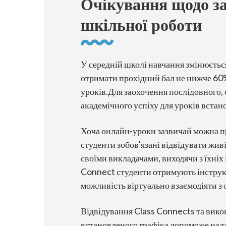
Очікування щодо з
шкільної роботи
У середній школі навчання змінюється
отримати прохідний бал не нижче 60%
уроків.Для заохочення послідовного, 
академічного успіху для уроків встан
Хоча онлайн-уроки зазвичай можна пр
студенти зобов'язані відвідувати живі
своїми викладачами, виходячи з їхніх
Connect студенти отримують інструкц
можливість віртуально взаємодіяти з
Відвідування Class Connects та вико
встановленого графіка допоможе нал