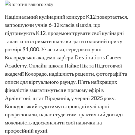
Національний кулінарний конкурс K12 повертається,
запрошуючи учнів 6-12 класів зі шкіл, що
підтримують K12, продемонструвати свої кулінарні
таланти та отримати шанс виграти головний приз у
розмірі $1,000. Учасники, серед яких учні
Колорадської академії кар'єри Destinations Career
Academy, Онлайн-школи Пайкс Пік та Підготовчої
академії Колорадо, надішлють рецепти, фотографії та
описи для віртуального раунду. П'ять найкращих
фіналістів змагатимуться в прямому ефірі в
Арлінгтоні, штат Вірджинія, у червні 2025 року.
Конкурс, який судитимуть провідні кулінарні
професіонали, надає студентам практичний досвід і
можливість вдосконалити свої навички на
професійній кухні.