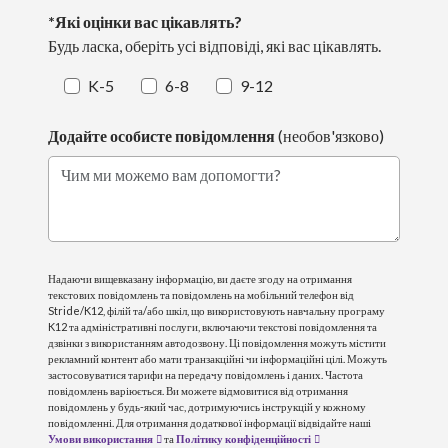
*Які оцінки вас цікавлять?
Будь ласка, оберіть усі відповіді, які вас цікавлять.
K-5
6-8
9-12
Додайте особисте повідомлення
(необов'язково)
Чим ми можемо вам допомогти?
Надаючи вищевказану інформацію, ви даєте згоду на отримання
текстових повідомлень та повідомлень на мобільний телефон від
Stride/K12, філій та/або шкіл, що використовують навчальну програму
K12 та адміністративні послуги, включаючи текстові повідомлення та
дзвінки з використанням автодозвону. Ці повідомлення можуть містити
рекламний контент або мати транзакційні чи інформаційні цілі. Можуть
застосовуватися тарифи на передачу повідомлень і даних. Частота
повідомлень варіюється. Ви можете відмовитися від отримання
повідомлень у будь-який час, дотримуючись інструкцій у кожному
повідомленні. Для отримання додаткової інформації відвідайте наші
Умови використання
та
Політику конфіденційності