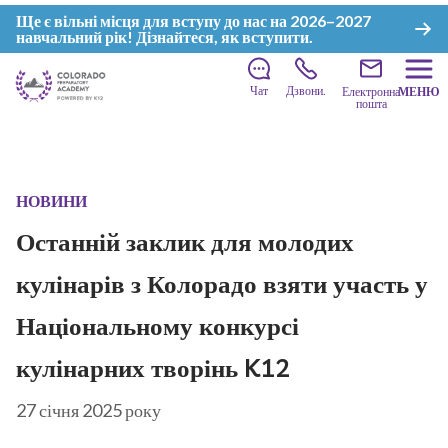
Ще є вільні місця для вступу до нас на 2026–2027
навчальний рік!
Дізнайтеся, як вступити
.
Чат
Дзвони.
Електронна
МЕНЮ
пошта
НОВИНИ
Останній заклик для молодих
кулінарів з Колорадо взяти участь у
Національному конкурсі
кулінарних творінь K12
27 січня 2025 року