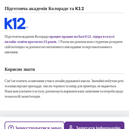
Підготовча академія Колорадо та K12
Підготовча академія Колорадо
працює працює на базі K12, лідера в галузі
онлайн-освіти протягом 25 років.
Разом ми допомагаємо студентам розкрити
свій потенціал за допомогою натхненного викладання та персоналізованого
навчання.
Корисно знати
Сім'ї не платять за навчання учня в онлайн державної школи. Звичайні побутові речі
та канцелярське приладдя, такі як чорнило та папір для принтера, не надаються.
Наші консультанти зі вступу допоможуть вирішити ваші запитання та потреби щодо
технологій і комп'ютерів.
© 2026 Колорадська підготовча академія. Всі права захищені.
Зареєструватися зараз
Запитати інформацію