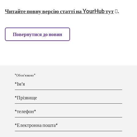
Читайте повну версію статті на YourHub тут
.
Повернутися до новин
*Обов'язково*
*
Ім
'я
*
Прізвище
*телефон*
*Електронна пошта*